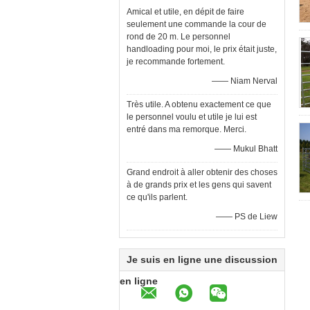
Amical et utile, en dépit de faire
seulement une commande la cour de
rond de 20 m. Le personnel
handloading pour moi, le prix était juste,
je recommande fortement.
—— Niam Nerval
Très utile. A obtenu exactement ce que
le personnel voulu et utile je lui est
entré dans ma remorque. Merci.
—— Mukul Bhatt
Grand endroit à aller obtenir des choses
à de grands prix et les gens qui savent
ce qu'ils parlent.
—— PS de Liew
Je suis en ligne une discussion
en ligne