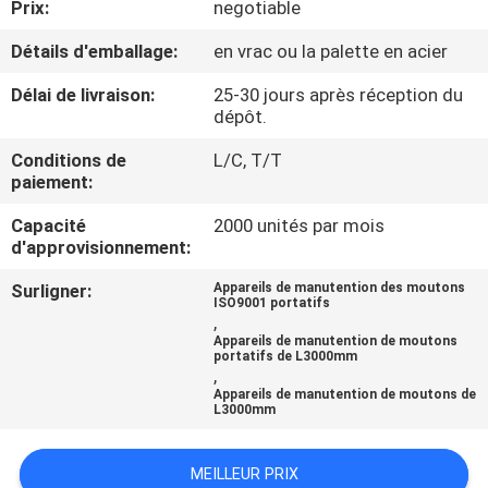
Prix:
negotiable
CONTRÔLE
Détails d'emballage:
en vrac ou la palette en acier
DE
Délai de livraison:
25-30 jours après réception du
dépôt.
QUALITÉ
Conditions de
L/C, T/T
paiement:
CONTACTEZ-
Capacité
2000 unités par mois
NOUS
d'approvisionnement:
Surligner:
Appareils de manutention des moutons
DEMANDEZ
ISO9001 portatifs
,
UNE
Appareils de manutention de moutons
portatifs de L3000mm
CITATION
,
Appareils de manutention de moutons de
L3000mm
NOUVELLES
MEILLEUR PRIX