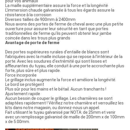
pour vos animaux
La maille supplémentaire assure la force et la longévité
L'immersion chaude galvanisée à tous les égards assure la
résistance à la corrosion
Diverses tailles de 900mm à 2400mm
Nous avons des portes de ferme de cheval avec une plus petite
ouverture pour assurer leur sécurité en tant que portes
traditionnelles de ferme qu'ils peuvent obtenir leur jambe
coincée dans les trous plus grands
Avantage de porte de ferme
Des portes supérieures rurales d'entaille de blancs sont
fabriquées avec la maille incluse qui se repose à l'intérieur de la
porte. Avec les soudures d'extrémité qui sont lisses et
affleurantes du tuyau, elle conduit à une porte accrochante plus
forte, plus sûre et plus rapide.
Force incorporée
Le grillage inclus augmente la force et améliore la longévité.
Le bord se protègent
Plus sûr pour les mains et le bétail. Aucun tranchants !
Ajustement rapide
Aucun besoin de couper le grillage. Les charnières se sont
adaptées rapidement ! Vérifiez notre charnière et verrouillez les
kits dans notre magasin, ou donnez-nous un appel.
Fait utilisant le tuyau galvanisé par NOTA: de 25mm et venir
avec un remplissage galvanisé de maille de 200mm x de 100mm
x de 5.00mm.