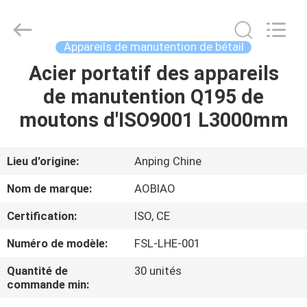
du
bétail
Q235
en
acier
Appareils de manutention de bétail
Fournisseur.
Copyright
©
Acier portatif des appareils
MAISON
2021
-
de manutention Q195 de
2025
steel-
securityfence.com.
PRODUITS
moutons d'ISO9001 L3000mm
All
Rights
Reserved.
Developed
by
AU
Lieu d'origine:
Anping Chine
ECER
SUJET
Nom de marque:
AOBIAO
DE
Certification:
ISO, CE
NOUS
Numéro de modèle:
FSL-LHE-001
VISITE
Quantité de
30 unités
commande min:
D'USINE