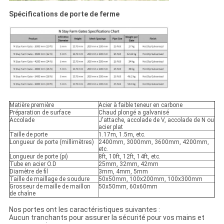
Spécifications de porte de ferme
Matière première
Acier à faible teneur en carbone
Préparation de surface
Chaud plongé a galvanisé
Accolade
J'attache, accolade de V, accolade de N ou
acier plat
Taille de porte
1.17m, 1.5m, etc.
Longueur de porte (millimètres)
2400mm, 3000mm, 3600mm, 4200mm,
etc.
Longueur de porte (pi)
8ft, 10ft, 12ft, 14ft, etc.
Tube en acier O.D
25mm, 32mm, 42mm
Diamètre de fil
3mm, 4mm, 5mm
Taille de maillage de soudure
50x50mm, 100x200mm, 100x300mm
Grosseur de maille de maillon
50x50mm, 60x60mm
de chaîne
Nos portes ont les caractéristiques suivantes :
Aucun tranchants pour assurer la sécurité pour vos mains et