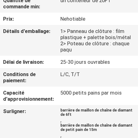
Quantité de
un conteneur de 20FT
commande min:
CONTRÔLE
Prix:
Nehotiable
DE
Détails d'emballage:
1> Panneau de clôture : film
QUALITÉ
plastique + palette bois/métal
2> Poteau de clôture : chaque
paqu
CONTACTEZ-
Délai de livraison:
25-30 jours ouvrables
NOUS
Conditions de
L/C, T/T
paiement:
DEMANDEZ
Capacité
5000 petits pains par mois
UNE
d'approvisionnement:
CITATION
Surligner:
barrière de maillon de chaîne de diamant
de 6ft
,
NOUVELLES
barrière de maillon de chaîne de diamant
de petit pain de 15m
,