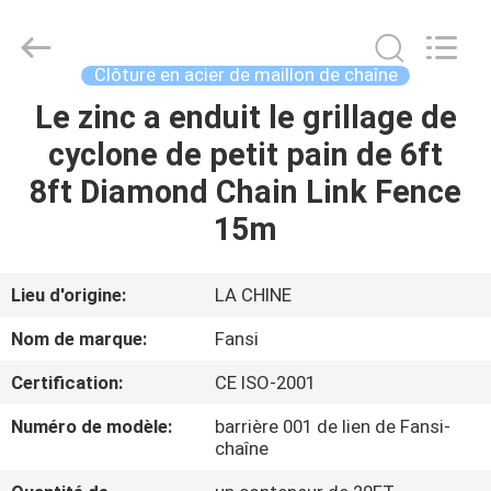
de
maillon
de
chaîne
de
Clôture en acier de maillon de chaîne
longueur/de
petit
pain
Le zinc a enduit le grillage de
MAISON
de
30m
cyclone de petit pain de 6ft
Fournisseur.
Copyright
©
PRODUITS
8ft Diamond Chain Link Fence
2021
-
2025
15m
steel-
securityfence.com.
AU
All
Rights
SUJET
Reserved.
Lieu d'origine:
LA CHINE
Developed
by
DE
ECER
Nom de marque:
Fansi
NOUS
Certification:
CE ISO-2001
Numéro de modèle:
barrière 001 de lien de Fansi-
VISITE
chaîne
D'USINE