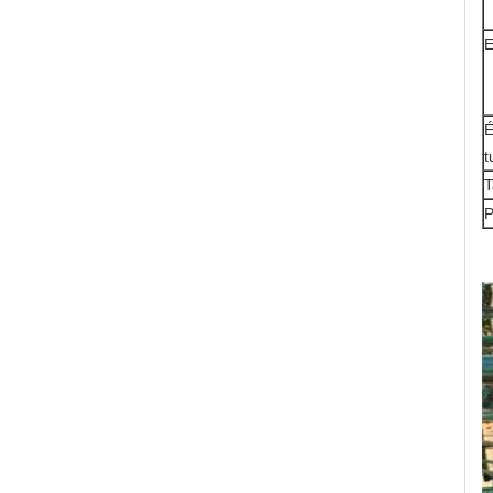
E
É
t
T
P