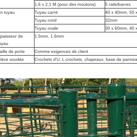
1,6 x 2,1 M (pour des moutons)
5 rails/barres
n tuyau
Tuyau carré
40 x 40mm, 50
Tuyau rond
32mm
Tuyau ovale
30 x 60mm, 40
paisseur de
1.5mm, 1.6mm
uyau
aille de porte
Comme exigences de client
ièce soudée
Crochets d'U, L crochets, chapeaux, base de panne