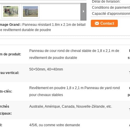
Délai de livraison:
Conditions de paiement
Capacité d'approvision
Contact
Image Grand :
Panneau résistant 1.8m x 2.1m de bétail
e revêtement durable de poudre
Panneau de cour rond de cheval stable de 1,8 x 2,1 m de
m de produit:
revêtement de poudre durable
s
50×50mm, 40×40mm
au vertical:
Revêtement en poudre 1,8 x 2,1 m Panneau de yard rond
s-clés:
pour chevaux stables
p
rchés
Australie, Amérique, Canada, Nouvelle-Zélande, etc.
ncipaux:
l:
4/5/6, ou comme votre demande