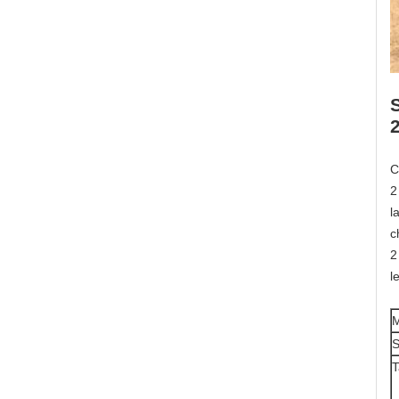
C
2
l
c
2
l
M
S
T