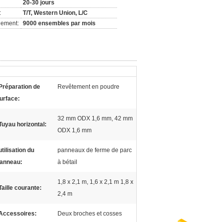
20-30 jours
:
T/T, Western Union, L/C
nement:
9000 ensembles par mois
Préparation de
Revêtement en poudre
urface:
32 mm ODX 1,6 mm, 42 mm
Tuyau horizontal:
ODX 1,6 mm
utilisation du
panneaux de ferme de parc
anneau:
à bétail
1,8 x 2,1 m, 1,6 x 2,1 m 1,8 x
Taille courante:
2,4 m
Accessoires:
Deux broches et cosses