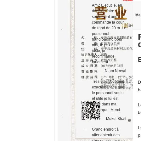
Amical et utile, en
dépit de faire
Met
seulement une
commande la cour
de rond de 20 m. Le
personnel
handloading pour
moi, le prix était
juste, je
recommande
fortement.
—— Niam Nerval
Très utile. A obtenu
D
exactement ce que
b
le personnel voulu
et utile je lui est
entré dans ma
L
remorque. Merci.
b
—— Mukul Bhatt
L
Grand endroit à
p
aller obtenir des
choses à de grands