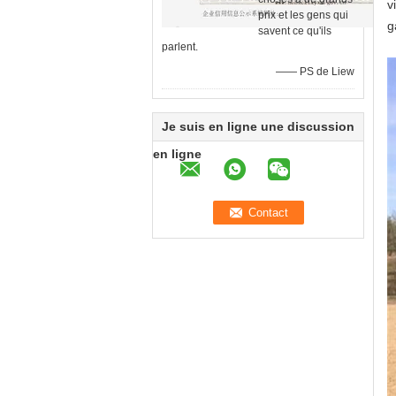
v
prix et les gens qui
g
savent ce qu'ils
parlent.
—— PS de Liew
Je suis en ligne une discussion
en ligne