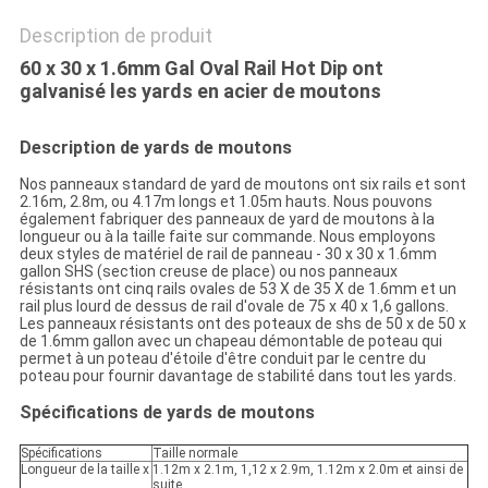
Description de produit
60 x 30 x 1.6mm Gal Oval Rail Hot Dip ont
galvanisé les yards en acier de moutons
Description de yards de moutons
Nos panneaux standard de yard de moutons ont six rails et sont
2.16m, 2.8m, ou 4.17m longs et 1.05m hauts. Nous pouvons
également fabriquer des panneaux de yard de moutons à la
longueur ou à la taille faite sur commande. Nous employons
deux styles de matériel de rail de panneau - 30 x 30 x 1.6mm
gallon SHS (section creuse de place) ou nos panneaux
résistants ont cinq rails ovales de 53 X de 35 X de 1.6mm et un
rail plus lourd de dessus de rail d'ovale de 75 x 40 x 1,6 gallons.
Les panneaux résistants ont des poteaux de shs de 50 x de 50 x
de 1.6mm gallon avec un chapeau démontable de poteau qui
permet à un poteau d'étoile d'être conduit par le centre du
poteau pour fournir davantage de stabilité dans tout les yards.
Spécifications de yards de moutons
Spécifications
Taille normale
Longueur de la taille x
1.12m x 2.1m, 1,12 x 2.9m, 1.12m x 2.0m et ainsi de
suite