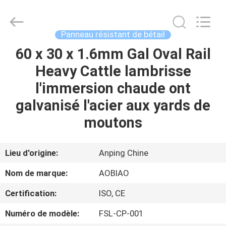
Anping
Aobiao
Wire
Mesh
Products
Panneau résistant de bétail
Co.,Ltd.
All
Rights
60 x 30 x 1.6mm Gal Oval Rail
MAISON
Reserved.
Developed
Heavy Cattle lambrisse
by
ECER
PRODUITS
l'immersion chaude ont
galvanisé l'acier aux yards de
AU
moutons
SUJET
DE
Lieu d'origine:
Anping Chine
NOUS
Nom de marque:
AOBIAO
Certification:
ISO, CE
VISITE
Numéro de modèle:
FSL-CP-001
D'USINE