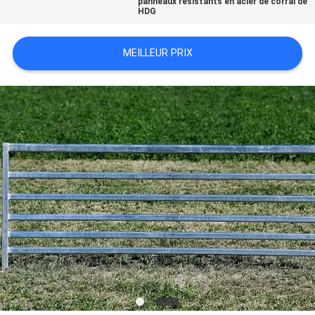
panneaux résistants en acier de corral de
HDG
PLAN
DU
MEILLEUR PRIX
SITE
PRIVACY
POLICY