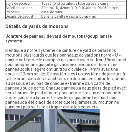
style de poteau
Tuyau rond ou tube de tube ou ovale carré
Spécifications de
32mmO. D, 42mmO. D, RHS40mm, RHS50mm et
Polonais
ainsi de suite
Détails de paquet
Dans la palette en acier ou en vrac
Détails de yards de moutons
Jointure de panneau de yard de moutons/goupillant le
système
Identique à notre système de jointure de yard de bétail nos
moutons plus lourds que les panneaux de yard ont notre « U »
unique ont formé le crampon galvanisé avec un trou 19mm rond
pour adapter une goupille galvanisée conique de 16mm. Les
panneaux plus légers ont un trou d'ovale de 14mm avec une
goupille 12mm solide. Ce système est un système de jointure à
faible bruit sans des tranchants ou des pièces saillantes, situés
au dessus et au bas de chaque extrémité d'un cadre de
panneau ou de porte. Chaque panneau a deux plats de pied avec
deux bornes de pied a fourni pour permettre aux composants
d'être goupillé à la terre. Le système goupillant en haut des
panneaux a été placé de sorte que les jambes du mouton ne
puissent pas se faire attraper entre les courriers.