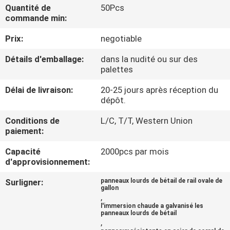
Quantité de
50Pcs
commande min:
CONTRÔLE
Prix:
negotiable
DE
QUALITÉ
Détails d'emballage:
dans la nudité ou sur des
palettes
CONTACTEZ-
Délai de livraison:
20-25 jours après réception du
dépôt.
NOUS
Conditions de
L/C, T/T, Western Union
paiement:
NOUVELLES
Capacité
2000pcs par mois
d'approvisionnement:
DEMANDEZ
Surligner:
panneaux lourds de bétail de rail ovale de
gallon
UNE
,
l'immersion chaude a galvanisé les
CITATION
panneaux lourds de bétail
,