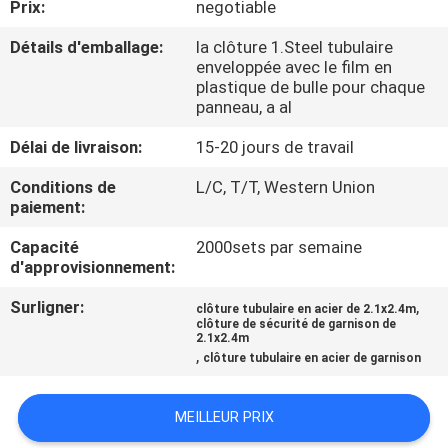
Prix:
negotiable
CONTRÔLE
Détails d'emballage:
la clôture 1.Steel tubulaire
enveloppée avec le film en
DE
plastique de bulle pour chaque
panneau, a al
QUALITÉ
Délai de livraison:
15-20 jours de travail
CONTACTEZ-
Conditions de
L/C, T/T, Western Union
paiement:
NOUS
Capacité
2000sets par semaine
d'approvisionnement:
NOUVELLES
Surligner:
,
clôture tubulaire en acier de 2.1x2.4m
clôture de sécurité de garnison de
DEMANDEZ
2.1x2.4m
,
clôture tubulaire en acier de garnison
UNE
CITATION
MEILLEUR PRIX