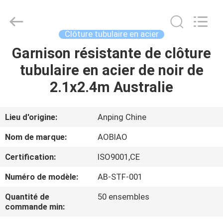
Aobiao
Wire
Mesh
Products
Co.,Ltd.
Clôture tubulaire en acier
All
Rights
Garnison résistante de clôture
MAISON
Reserved.
Developed
by
tubulaire en acier de noir de
ECER
PRODUITS
2.1x2.4m Australie
AU
Lieu d'origine:
Anping Chine
SUJET
Nom de marque:
AOBIAO
DE
Certification:
ISO9001,CE
NOUS
Numéro de modèle:
AB-STF-001
VISITE
Quantité de
50 ensembles
commande min:
D'USINE