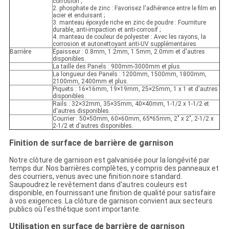
corrosion ;
2. phosphate de zinc : Favorisez l'adhérence entre le film en
acier et enduisant ;
3. manteau époxyde riche en zinc de poudre : Fourniture
durable, anti-impaction et anti-corrosif ;
4. manteau de couleur de polyester : Avec les rayons, la
corrosion et autonettoyant anti-UV supplémentaires
Barrière
Épaisseur : 0.8mm, 1.2mm, 1.5mm, 2.0mm et d'autres
disponibles.
La taille des Panels : 900mm-3000mm et plus.
La longueur des Panels : 1200mm, 1500mm, 1800mm,
2100mm, 2400mm et plus.
Piquets : 16×16mm, 19×19mm, 25×25mm, 1 x 1 et d'autres
disponibles.
Rails : 32×32mm, 35×35mm, 40×40mm, 1-1/2 x 1-1/2 et
d'autres disponibles.
Courrier : 50×50mm, 60×60mm, 65*65mm, 2" x 2", 2-1/2 x
2-1/2 et d'autres disponibles.
Finition de surface de barrière de garnison
Notre clôture de garnison est galvanisée pour la longévité par
temps dur. Nos barrières complètes, y compris des panneaux et
des courriers, venus avec une finition noire standard.
Saupoudrez le revêtement dans d'autres couleurs est
disponible, en fournissant une finition de qualité pour satisfaire
à vos exigences. La clôture de garnison convient aux secteurs
publics où l'esthétique sont importante.
Utilisation en surface de barrière de garnison