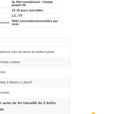
de film+wood/metal : chaque
paquet de
25-30 jours ouvrables
:
L/C, T/T
5000 ensembles/ensembles par
nement:
mois
périeur d'arc de lance de surface plane
et toute couleur
 2mH
mètres X 40mm x 1.6mmT
entral :
n acier de fer travaillé de 2.4x2m
,
ale