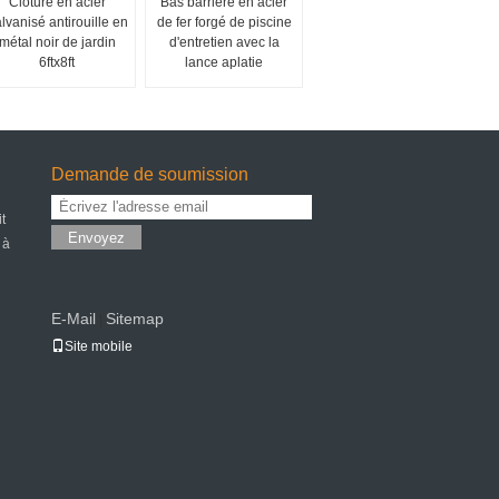
Clôture en acier
Bas barrière en acier
lvanisé antirouille en
de fer forgé de piscine
métal noir de jardin
d'entretien avec la
6ftx8ft
lance aplatie
Demande de soumission
t
Envoyez
 à
E-Mail
Sitemap
|
Site mobile