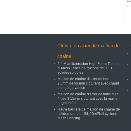
ac
de
Clôture en acier de maillon de
chaîne
2,4 M anticorrosion High Fence Panels,
fil Mesh Fence de cyclone de la CE
solides solubles
Maillon de chaîne d'acier du bord
2.5mm de torsion clôturant avec chaud
plongé galvanisé
maillon de chaîne d'acier de taille du fil
4ft de 3.15mm clôturant avec la maille
augmentée
Haute barrière de maillon de chaîne de
solides solubles 5ft, 20m/Roll cyclone
Mesh Fencing