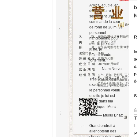
Amical et utile, en
b
dépit de faire
j
seulement une
commande la cour
de rond de 20 m. Le
personnel
R
handloading pour
moi, le prix était
juste, je
l
recommande
s
fortement.
d
—— Niam Nerval
p
Très utile. A obtenu
d
exactement ce que
le personnel voulu
S
et utile je lui est
entré dans ma
remorque. Merci.
É
—— Mukul Bhatt
T
L
Grand endroit à
aller obtenir des
P
choses à de grands