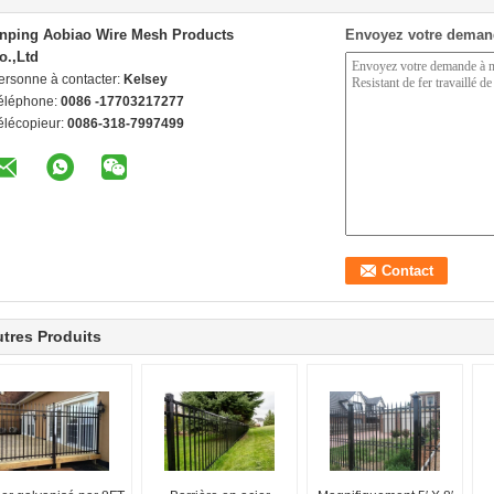
nping Aobiao Wire Mesh Products
Envoyez votre deman
o.,Ltd
ersonne à contacter:
Kelsey
éléphone:
0086 -17703217277
élécopieur:
0086-318-7997499
tres Produits