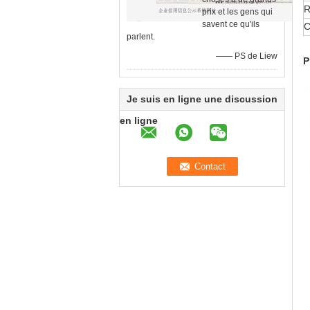
R
prix et les gens qui
savent ce qu'ils
C
parlent.
—— PS de Liew
P
Je suis en ligne une discussion
en ligne