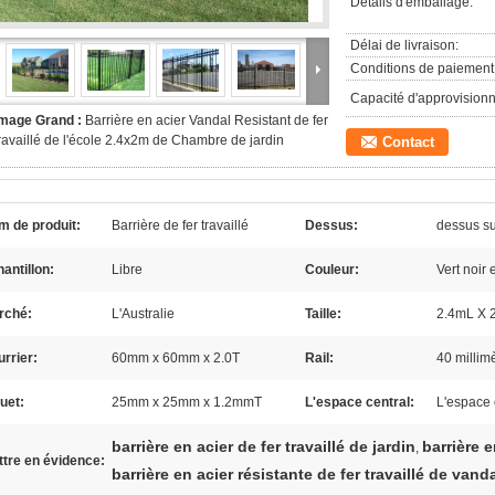
Détails d'emballage:
Délai de livraison:
Conditions de paiement
Capacité d'approvision
Image Grand :
Barrière en acier Vandal Resistant de fer
ravaillé de l'école 2.4x2m de Chambre de jardin
Contact
m de produit:
Barrière de fer travaillé
Dessus:
dessus su
antillon:
Libre
Couleur:
Vert noir 
rché:
L'Australie
Taille:
2.4mL X
rrier:
60mm x 60mm x 2.0T
Rail:
40 milli
uet:
25mm x 25mm x 1.2mmT
L'espace central:
L'espace c
barrière en acier de fer travaillé de jardin
barrière e
,
tre en évidence:
barrière en acier résistante de fer travaillé de vand