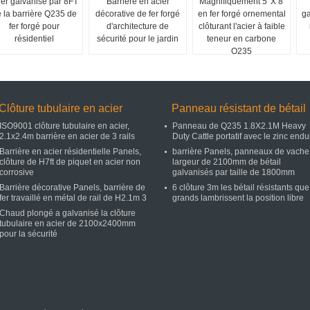
ier galvanisé par 8FT
Barrière en acier
Magnifiquement 5′ X 8′
 la barrière Q235 de
décorative de fer forgé
en fer forgé ornemental
ga
fer forgé pour
d'architecture de
clôturant l'acier à faible
résidentiel
sécurité pour le jardin
teneur en carbone
Q235
Clôture tubulaire en acier
Panneau résistant de bétail
ISO9001 clôture tubulaire en acier,
Panneau de Q235 1.8X2.1M Heavy
2.1x2.4m barrière en acier de 3 rails
Duty Cattle portatif avec le zinc endui
Barrière en acier résidentielle Panels,
barrière Panels, panneaux de vache
clôture de H7ft de piquet en acier non
largeur de 2100mm de bétail
corrosive
galvanisés par taille de 1800mm
Barrière décorative Panels, barrière de
6 clôture 3m les bétail résistants que
fer travaillé en métal de rail de H2.1m 3
grands lambrissent la position libre
Chaud plongé a galvanisé la clôture
tubulaire en acier de 2100x2400mm
pour la sécurité