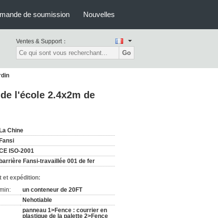
mande de soumission
Nouvelles
Ventes & Support：
Go
rdin
 de l'école 2.4x2m de
La Chine
Fansi
CE ISO-2001
barrière Fansi-travaillée 001 de fer
 et expédition:
min:
un conteneur de 20FT
Nehotiable
panneau 1>Fence : courrier en
plastique de la palette 2>Fence