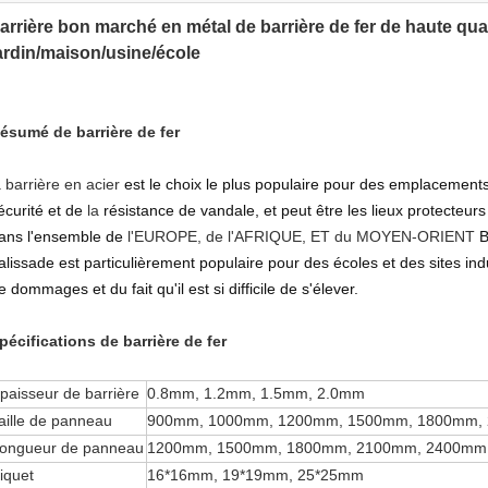
arrière bon marché en métal de barrière de fer de haute qua
ardin/maison/usine/école
ésumé de barrière de fer
a barrière en acier
est le choix le plus populaire pour des emplacement
écurité et de
la
résistance de vandale, et peut être les lieux protecteur
ans l'ensemble de
l'
EUROPE
, de
l'
AFRIQUE, ET du MOYEN-ORIENT
B
alissade est particulièrement populaire pour des écoles et des sites ind
e dommages et du fait qu'il est si difficile de s'élever.
pécifications de barrière de fer
paisseur de barrière
0.8mm, 1.2mm, 1.5mm, 2.0mm
aille de panneau
900mm, 1000mm, 1200mm, 1500mm, 1800mm,
ongueur de panneau
1200mm, 1500mm, 1800mm, 2100mm, 2400mm
iquet
16*16mm, 19*19mm, 25*25mm